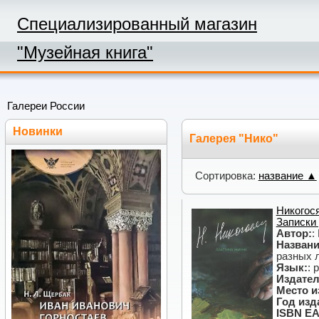
Специализированный магазин
"Музейная книга"
Галереи России
Новинки
Галерея "Нико"
Сортировка:
название ▲
Никогося
Записки 
Автор:
:
Названи
разных 
Язык:
: 
Издател
Место и
Год изд
ISBN EA