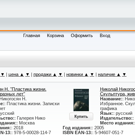
Главная
Корзина
Оформить
Вход
▼
|
цена ▲
▼
|
продажи ▲
▼
|
новинки ▲
▼
|
наличие ▲
▼
н Н. "Пластика жизни.
Николай Никогос
разных лет"
Скульптура, жив
 Никогосян Н.
Название:
: Ник
е:
: Пластика жизни. Записки
Избранное. Скул
лет
графика
русский
Язык:
: русский
Купить
ьство:
: Галерея Нико
Издательство:
:
здания:
: Москва
Место издания:
ания:
: 2018
Год издания:
: 2005
N-13:
: 978-5-00028-114-7
ISBN EAN-13:
: 5-94607-051-7