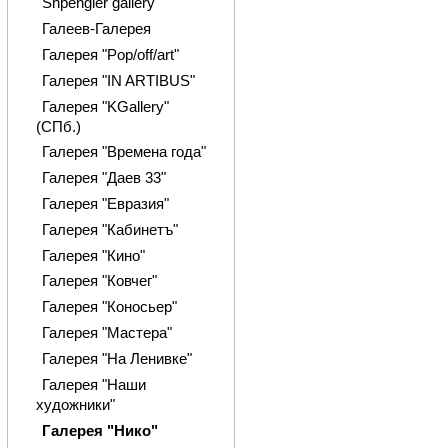
Shpengler gallery
Галеев-Галерея
Галерея "Pop/off/art"
Галерея "IN ARTIBUS"
Галерея "KGallery"
(СПб.)
Галерея "Времена года"
Галерея "Даев 33"
Галерея "Евразия"
Галерея "Кабинетъ"
Галерея "Кино"
Галерея "Ковчег"
Галерея "Коносьер"
Галерея "Мастера"
Галерея "На Ленивке"
Галерея "Наши
художники"
Галерея "Нико"