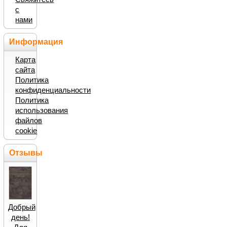
с
нами
Информация
Карта
сайта
Политика
конфиденциальности
Политика
использования
файлов
cookie
Отзывы
Добрый
день!