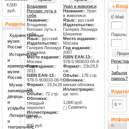
4,500
» Вход
Владимир
Урал в живописи
руб.
Рогозин: путь к
Название:
: Урал
себе
в живописи
E-Mail:
Название:
:
Язык:
: русский
Разделы
Владимир
Издательство:
:
Рогозин: путь к
Галерея Леонида
себе
Шишкина
Пароль:
Художественные
Язык:
: русский
Место издания:
:
музеи
Издательство:
:
Москва
России
Галерея Леонида
Год издания:
:
Шишкина
2007
Продо
Исторические
Место издания:
:
ISBN EAN-13:
:
и
Регистр
Москва
978-5-903033-05-8
краеведческие
Год издания:
:
Формат:
: 23х29,5
|
2011
см
музеи
Забыли
ISBN EAN-13:
:
Объём:
: 178 стр.
России
пароль?
978-5-903033-08-9
Обложка:
:
Формат:
: 19,5х28
мягкая обложка
Музеи-
см
Иллюстрации:
:
заповедники,
Издате
Объём:
: 72 стр.
цв. илл.
дворцы
Обложка:
:
и
1,000 руб.
твердый
Сравнить
переплет
усадьбы
Иллюстрации:
:
Литературные
цв. илл.
Инфор
и
о
800 руб.
театральные