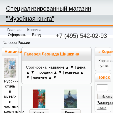
Специализированный магазин
"Музейная книга"
Главная
Корзина
+7 (495) 542-02-93
Оформить
Вход
Галереи России
Новинки
»
Корз
Галерея Леонида Шишкина
Корзина
пуста.
Сортировка:
название ▲
▼
|
цена
▲
▼
|
продажи ▲
▼
|
новинки ▲
Поиск
▼
|
наличие ▲
▼
Русский
стиль
в
музеях
Искать
и
Расшире
частных
поиск
коллекциях
Купить
Купить