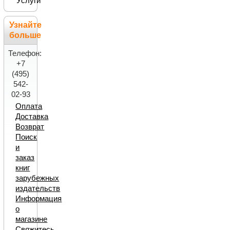
Услуги
Узнайте
больше
Телефон:
+7
(495)
542-
02-93
Оплата
Доставка
Возврат
Поиск
и
заказ
книг
зарубежных
издательств
Информация
о
магазине
Свяжитесь