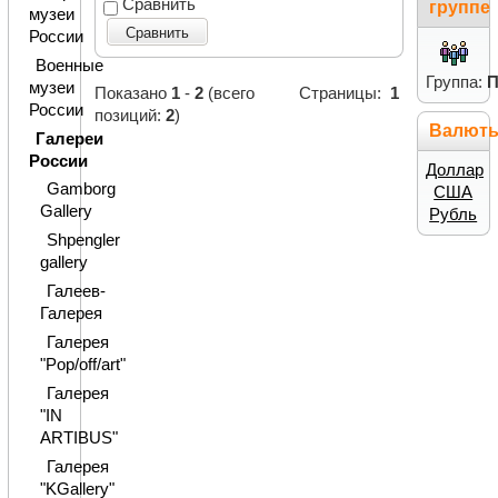
Сравнить
группе
музеи
Сравнить
России
Военные
Группа:
П
музеи
Показано
1
-
2
(всего
Страницы:
1
России
позиций:
2
)
Валют
Галереи
России
Доллар
Gamborg
США
Gallery
Рубль
Shpengler
gallery
Галеев-
Галерея
Галерея
"Pop/off/art"
Галерея
"IN
ARTIBUS"
Галерея
"KGallery"