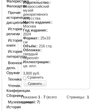
Фалеристика.
Издательство:
:
Филокартия
Всероссийский
музей
Прочие
декоративного
исторические
искусства
Место издания:
:
дисциплины
Москва
История
Год издания:
:
религии
2024
Формат:
: 25х33
История
см
книги
Объём:
: 216 стр.
Обложка:
:
История
твердый
литературы
переплёт
Иллюстрации:
:
Военное
цв. илл.
дело.
Оружие
3,800 руб.
Сравнить
Техника
Сравнить
Чтения.
Конференции.
Сборники.
Показано
1
-
7
(всего
Страницы:
1
Музееведение.
позиций:
7
)
История