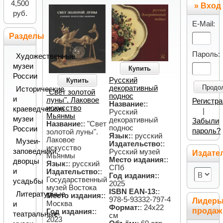
4,500
» Вход
руб.
E-Mail:
Разделы
Пароль:
Художественные
музеи
Купить
России
Русский
Купить
Продо
декоративный
Исторические
"Свет золотой
поднос
и
луны". Лаковое
Регистр
Название:
:
искусство
краеведческие
|
Русский
Мьянмы
музеи
декоративный
Забыли
Название:
: "Свет
поднос
России
пароль?
золотой луны".
Язык:
: русский
Лаковое
Музеи-
Издательство:
:
искусство
заповедники,
Русский музей
Издате
Мьянмы
Место издания:
:
дворцы
Язык:
: русский
СПб
и
Издательство:
:
Год издания:
:
Государственный
усадьбы
2025
музей Востока
ISBN EAN-13:
:
Литературные
Место издания:
:
978-5-93332-797-4
Лидер
Москва
и
Формат:
: 24х22
продаж
Год издания:
:
театральные
см
2023