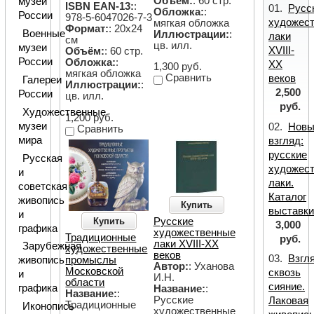
Объём:
: 60 стр.
музеи
ISBN EAN-13:
:
01.
Русс
Обложка:
:
России
978-5-6047026-7-3
художес
мягкая обложка
Формат:
: 20х24
Военные
Иллюстрации:
:
лаки
см
цв. илл.
музеи
XVIII-
Объём:
: 60 стр.
России
Обложка:
:
XX
1,300 руб.
мягкая обложка
Сравнить
веков
Галереи
Иллюстрации:
:
2,500
России
цв. илл.
руб.
Художественные
1,200 руб.
музеи
02.
Новы
Сравнить
мира
взгляд:
русские
Русская
художес
и
лаки.
советская
Каталог
живопись
Купить
выставк
и
Русские
Купить
3,000
графика
художественные
Традиционные
руб.
лаки XVIII-XX
Зарубежная
художественные
веков
03.
Взгл
промыслы
живопись
Автор:
: Уханова
Московской
сквозь
и
И.Н.
области
сияние.
графика
Название:
:
Название:
:
Русские
Лаковая
Традиционные
Иконопись
художественные