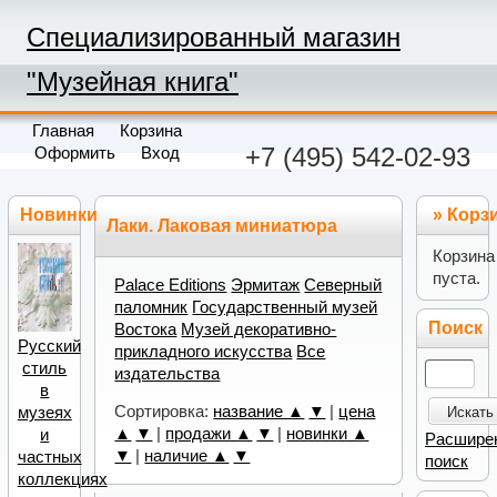
Специализированный магазин
"Музейная книга"
Главная
Корзина
+7 (495) 542-02-93
Оформить
Вход
Новинки
»
Корз
Лаки. Лаковая миниатюра
Корзина
пуста.
Palace Editions
Эрмитаж
Северный
паломник
Государственный музей
Поиск
Востока
Музей декоративно-
Русский
прикладного искусства
Все
стиль
издательства
в
Сортировка:
название ▲
▼
|
цена
музеях
Искать
▲
▼
|
продажи ▲
▼
|
новинки ▲
и
Расшире
▼
|
наличие ▲
▼
частных
поиск
коллекциях