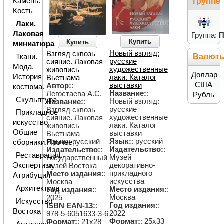
Камень.
группе
Кость
Лаки.
Лаковая
Группа:
П
Купить
Купить
миниатюра
Новый взгляд:
Взгляд сквозь
Валют
Ткани.
русские
сияние. Лаковая
Мода.
художественные
живопись
Доллар
История
лаки. Каталог
Вьетнама
США
выставки
Автор:
:
костюма.
Название:
:
Легостаева А.С.
Рубль
Скульптура
Новый взгляд:
Название:
:
русские
Взгляд сквозь
Прикладное
художественные
сияние. Лаковая
искусство.
лаки. Каталог
живопись
Общие
выставки
Вьетнама
Язык:
: русский
Язык:
: русский
сборники.Прочее
Издательство:
:
Издательство:
:
Реставрация.
Музей
Государственный
декоративно-
Экспертиза.
музей Востока
прикладного
Место издания:
:
Атрибуция
искусства
Москва
Архитектура
Место издания:
:
Год издания:
:
Москва
2025
Искусство
Год издания:
:
ISBN EAN-13:
:
Востока
2022
978-5-6051633-3-6
Формат:
: 25х33
Формат:
: 21х28