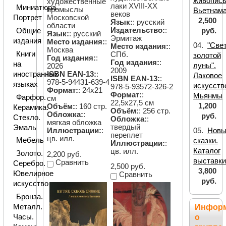
живопис
художественные
лаки XVIII-XX
Миниатюра.
промыслы
Вьетнам
веков
Портрет
Московской
2,500
Язык:
: русский
области
Издательство:
:
Общие
руб.
Язык:
: русский
Эрмитаж
издания
Место издания:
:
04.
"Све
Место издания:
:
Москва
Книги
СПб.
золотой
Год издания:
:
Год издания:
:
на
луны".
2026
2009
иностранных
ISBN EAN-13:
:
Лаковое
ISBN EAN-13:
:
978-5-94431-639-4
языках
искусств
978-5-93572-326-2
Формат:
: 24х21
Формат:
:
Мьянмы
Фарфор.
см
22,5х27,5 см
1,200
Объём:
: 160 стр.
Керамика.
Объём:
: 256 стр.
Обложка:
:
руб.
Стекло.
Обложка:
:
мягкая обложка
твердый
Эмаль
05.
Новы
Иллюстрации:
:
переплет
цв. илл.
Мебель
сказки.
Иллюстрации:
:
Каталог
цв. илл.
Золото.
2,200 руб.
выставк
Сравнить
Серебро.
2,500 руб.
3,800
Ювелирное
Сравнить
руб.
искусство
Бронза.
Металл.
Инфор
Часы.
о