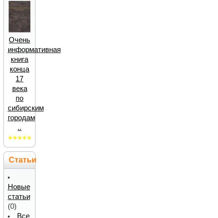
Очень
информативная
книга
конца
17
века
по
сибирским
городам
..
Статьи
Новые
статьи
(0)
Все