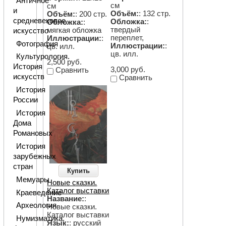
Античное
см
см
и
Объём:
: 132 стр.
Объём:
: 200 стр.
средневековое
Обложка:
:
Обложка:
:
твердый
мягкая обложка
искусство
переплет,
Иллюстрации:
:
Фотография
Иллюстрации:
:
цв. илл.
цв. илл.
Культурология.
2,500 руб.
История
3,000 руб.
Сравнить
искусств
Сравнить
История
России
История
Дома
Романовых
История
зарубежных
стран
Купить
Мемуары
Новые сказки.
Каталог выставки
Краеведение
Название:
:
Археология
Новые сказки.
Каталог выставки
Нумизматика.
Язык:
: русский