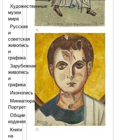
Художественные
музеи
мира
Русская
и
советская
живопись
и
графика
Зарубежная
живопись
и
графика
Иконопись
Миниатюра.
Портрет
Общие
издания
Книги
на