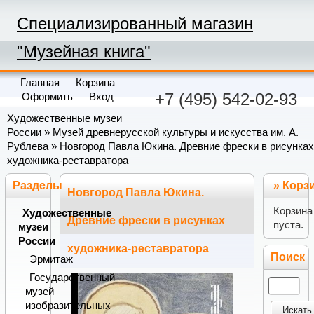
Специализированный магазин
"Музейная книга"
Главная
Корзина
+7 (495) 542-02-93
Оформить
Вход
Художественные музеи
России
»
Музей древнерусской культуры и искусства им. А.
Рублева
» Новгород Павла Юкина. Древние фрески в рисунках
художника-реставратора
Разделы
»
Корз
Новгород Павла Юкина.
Корзина
Художественные
Древние фрески в рисунках
пуста.
музеи
России
художника-реставратора
Поиск
Эрмитаж
Государственный
музей
изобразительных
Искать