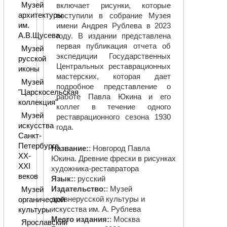
Музей
включает рисунки, которые
архитектуры
поступили в собрание Музея
им.
имени Андрея Рублева в 2023
А.В.Щусева
году. В издании представлена
первая публикация отчета об
Музей
экспедиции Государственных
русской
Центральных реставрационных
иконы
мастерских, которая дает
Музей
подробное представление о
"Царскосельская
работе Павла Юкина и его
коллекция"
коллег в течение одного
Музей
реставрационного сезона 1930
искусства
года.
Санкт-
Петербурга
Название:
: Новгород Павла
XX-
Юкина. Древние фрески в рисунках
XXI
художника-реставратора
веков
Язык:
: русский
Издательство:
: Музей
Музей
древнерусской культуры и
органической
искусства им. А. Рублева
культуры
Место издания:
: Москва
Ярославский