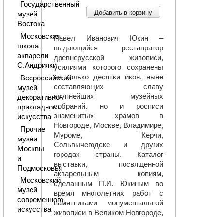
Государственный
Добавить в корзину
музей
Востока
Московская
Павел Иванович Юкин –
школа
выдающийся реставратор
акварели
древнерусской живописи,
С.Андрияки
усилиями которого сохранены
не только десятки икон, ныне
Всероссийский
составляющих славу
музей
крупнейших музейных
декоративно-
собраний, но и росписи
прикладного
знаменитых храмов в
искусства
Новгороде, Москве, Владимире,
Прочие
Муроме, Керчи,
музеи
Сольвычегодске и других
Москвы
городах страны. Каталог
и
выставки, посвященной
Подмосковья
акварельным копиям,
Московский
сделанным П.И. Юкиным во
музей
время многолетних работ с
современного
памятниками монументальной
искусства
живописи в Великом Новгороде,