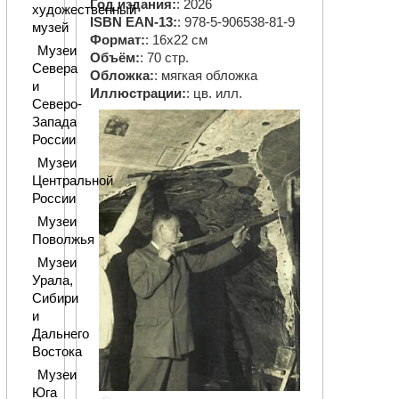
Год издания:
: 2026
художественный
ISBN EAN-13:
: 978-5-906538-81-9
музей
Формат:
: 16х22 см
Музеи
Объём:
: 70 стр.
Севера
Обложка:
: мягкая обложка
и
Иллюстрации:
: цв. илл.
Северо-
Запада
России
Музеи
Центральной
России
Музеи
Поволжья
Музеи
Урала,
Сибири
и
Дальнего
Востока
Музеи
Юга