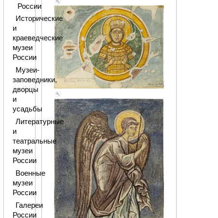
России
Исторические
и
краеведческие
музеи
России
Музеи-
заповедники,
дворцы
и
усадьбы
Литературные
и
театральные
музеи
России
Военные
музеи
России
Галереи
России