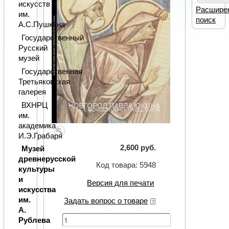
искусств
Расшире
им.
поиск
А.С.Пушкина
Государственный
Русский
музей
Государственная
Третьяковская
галерея
ВХНРЦ
им.
академика
И.Э.Грабаря
2,600 руб.
Музей
древнерусской
Код товара: 5948
культуры
и
Версия для печати
искусства
им.
Задать вопрос о товаре
А.
Рублева