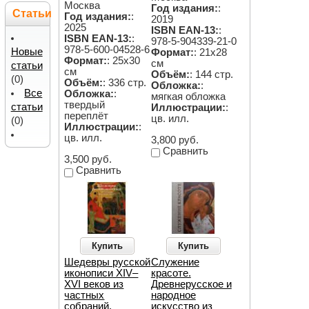
Москва
Год издания:
:
Статьи
Год издания:
:
2019
2025
ISBN EAN-13:
:
ISBN EAN-13:
:
978-5-904339-21-0
978-5-600-04528-6
Новые
Формат:
: 21х28
Формат:
: 25х30
см
статьи
см
Объём:
: 144 стр.
(0)
Объём:
: 336 стр.
Обложка:
:
Все
Обложка:
:
мягкая обложка
твердый
статьи
Иллюстрации:
:
переплёт
цв. илл.
(0)
Иллюстрации:
:
цв. илл.
3,800 руб.
Сравнить
3,500 руб.
Сравнить
Купить
Купить
Шедевры русской
Служение
иконописи XIV–
красоте.
XVI веков из
Древнерусское и
частных
народное
собраний.
искусство из