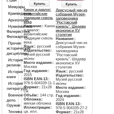
стран
Купить
Купить
Мемуары
Канон и диалог:
Деисусный чин из
Краеведение
византийские
собрания Музея-
традиции сквозь
заповедника
Археология
века
"Ростовский
Название:
: Канон
кремль". Шедевр
Нумизматика.
и диалог:
иконописи XV
Фалеристика.
византийские
столетия
Филокартия
традиции сквозь
Название:
:
века
Деисусный чин из
Прочие
Язык:
: русский
собрания Музея-
исторические
Издательство:
:
заповедника
дисциплины
Музей русской
"Ростовский
иконы
кремль". Шедевр
История
Место издания:
:
иконописи XV
религии
Москва
столетия
Год издания:
:
Язык:
: русский
История
2015
Издательство:
:
книги
ISBN EAN-13:
:
Музей русской
978-5-604339-11-1
иконы
История
Формат:
: 21х28
Место издания:
:
литературы
см
Москва
Объём:
: 144 стр.
Военное
Год издания:
:
Обложка:
:
2024
дело.
мягкая обложка
ISBN EAN-13:
:
Оружие
Иллюстрации:
:
978-5-904339-27-2
цв. илл.
Техника
Формат:
: 21х28