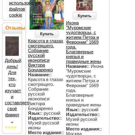
использования
файлов
cookie
Купить
Икона
"Муромские
Отзывы
чудотворцы, с
Купить
житием Петра и
Красота в глазах
Февронии" 1669
смотрящего.
года.
Собрание
Благоверные
русской
князья и
иконописи
Добрый
праведные жены
Виктора
Название:
: Икона
день!
Бондаренко
"Муромские
Для
Название:
:
чудотворцы, с
тех,
Красота в глазах
житием Петра и
смотрящего.
кто
Февронии" 1669
Собрание
года.
изучает
русской
Благоверные
и
иконописи
князья и
составляет
Виктора
праведные жены
Бондаренко
своё
Язык:
: русский
Язык:
: русский
Издательство:
:
фамил
Издательство:
:
Музей русской
..
Музей русской
иконы
иконы
Место издания:
:
Место издания:
:
Москва