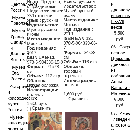
Язык:
: русский
Иоанн Предтеча,
и
Центральной
Издательство:
:
с праздниками.
древнеру
России
Музей русской
Шедевр живописи
иконы
искусств
XVI столетия
Музеи
Место издания:
:
Язык:
: русский
III-XVII
Поволжья
Москва
Издательство:
:
веков
Год издания:
:
Музей русской
Музеи
5,500
2013
иконы
Урала,
ISBN EAN-13:
:
руб.
Место издания:
:
Сибири
978-5-904339-06-
Москва
06.
Сокр
7
Год издания:
:
и
Формат:
: 24х28
2017
вечное.
Дальнего
см
ISBN EAN-13:
:
Церковн
Востока
Объём:
: 116 стр.
978-5-904339-15-9
древност
Обложка:
:
Формат:
: 21х28
Музеи
из
твердый
см
Юга
переплет
Объём:
: 112 стр.
собрани
России
Иллюстрации:
:
Обложка:
:
Анны
цв. илл.
мягкая обложка
Исторические
Василье
Иллюстрации:
:
и
Мараево
1,600 руб.
цв. илл.
краеведческие
Сравнить
6,000
1,600 руб.
музеи
руб.
Сравнить
России
07.
Икон
Музеи-
"Изведен
заповедники,
апостола
дворцы