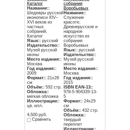
Каталог
собрания
Название:
:
Воробьевых
Шедевры русской
Название:
:
иконописи XIV–
Служение
XVI веков из
красоте.
частных
Древнерусское и
собраний.
народное
Каталог
искусство из
Язык:
: русский
собрания
Издательство:
:
Воробьевых
Музей русской
Язык:
: русский
иконы
Издательство:
:
Место издания:
:
Музей русской
Москва
иконы
Год издания:
:
Место издания:
:
2009
Москва
Формат:
: 21х28
Год издания:
:
см
2015
Объём:
: 592 стр.
ISBN EAN-13:
:
Обложка:
:
978-5-904339-13-
мягкая обложка
5
Иллюстрации:
:
Формат:
: 24х29
цв. илл.
см
Объём:
: 432 стр.
4,500 руб.
Обложка:
:
Сравнить
твердый
переплет
Иллюстрации:
: