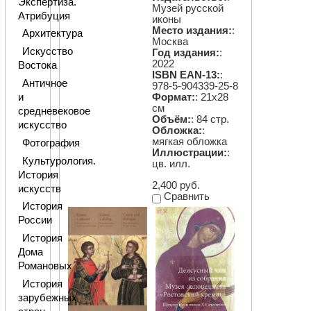
Экспертиза.
Музей русской
Атрибуция
иконы
Место издания:
:
Архитектура
Москва
Искусство
Год издания:
:
2022
Востока
ISBN EAN-13:
:
Античное
978-5-904339-25-8
и
Формат:
: 21х28
см
средневековое
Объём:
: 84 стр.
искусство
Обложка:
:
мягкая обложка
Фотография
Иллюстрации:
:
Культурология.
цв. илл.
История
2,400 руб.
искусств
Сравнить
История
России
История
Дома
Романовых
История
зарубежных