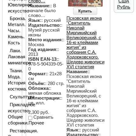
слово…
США
Ювелирное
Название:
: В
Рубль
начале было
искусство
Купить
слово…
Псковская икона
Бронза.
Язык:
: русский
"Святитель
Металл.
Издательство:
:
Николай
Музей русской
Часы.
Мирликийский
иконы
Камень.
Великорецкий, с
Место издания:
:
16-ю клеймами
Кость
Москва
жития" из
Год издания:
:
Лаки.
собрания С.А.
2013
Лаковая
Ходорковского.
ISBN EAN-13:
:
Шедевр живописи
миниатюра
978-5-904339-05-
XVI столетия
0
Ткани.
Название:
:
Формат:
: 21х28
Псковская икона
Мода.
см
"Святитель
История
Объём:
: 280 стр.
Николай
Обложка:
:
костюма.
Мирликийский
мягкая обложка
Великорецкий, с
Скульптура
Иллюстрации:
:
16-ю клеймами
цв. илл.
Прикладное
жития" из
собрания С.А.
искусство.
2,300 руб.
Ходорковского.
Общие
Сравнить
Шедевр живописи
сборники.Прочее
XVI столетия
Язык:
: русский
Реставрация.
Издательство:
: