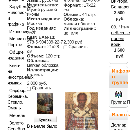
Язык:
: русский
978-5-904339-28-9
Виктора
Издательство:
:
Формат:
: 17х22
Зарубежная
Бондаре
Музей русской
см
живопись
3,500
иконы
Объём:
: 44 стр.
и
руб.
Место издания:
:
Обложка:
:
Москва
мягкая обложка
графика
09.
Чтим
Год издания:
:
Иллюстрации:
:
Иконопись
небесны
2020
цв. илл.
ISBN EAN-13:
:
царем
Миниатюра.
2,300 руб.
978-5-904339-22-7
воин
Портрет
Сравнить
Формат:
: 21х28
1,600
см
Общие
руб.
Объём:
: 120 стр.
издания
Обложка:
:
мягкая обложка
Книги
Иллюстрации:
:
Инфор
на
цв. илл.
о
иностранных
группе
языках
2,000 руб.
Сравнить
Фарфор.
Керамика.
Стекло.
Группа:
П
Эмаль
Валют
Мебель
Купить
Золото.
Доллар
В начале было
Серебро.