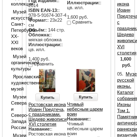
Год издания:
:
Иллюстрации:
:
икона
коллекция"
2014
цв. илл.
Иоанн
ISBN EAN-13:
:
Музей
978-5-91674-307-4
Предтеча
1,600 руб.
искусства
Формат:
: 23х22
Сравнить
с
Санкт-
см
праздник
Объём:
: 144 стр.
Петербурга
Шедевр
Обложка:
:
XX-
мягкая обложка
живопис
XXI
Иллюстрации:
:
XVI
веков
цв. илл.
столетия
Музей
1,600
1,400 руб.
органической
Сравнить
руб.
культуры
05.
Музе
Ярославский
русской
художественный
иконы.
музей
Каталог
Музеи
Купить
Купить
собрания
Севера
Чтимый
Иконы
Ростовская икона
и
небесным царем
Иоанн Предтеча,
Том 1.
воин
с праздниками.
Северо-
Памятни
Название:
:
Шедевр живописи
Запада
античного
Чтимый
XVI столетия
России
небесным царем
раннехри
Название:
:
воин
Ростовская икона
византий
Музеи