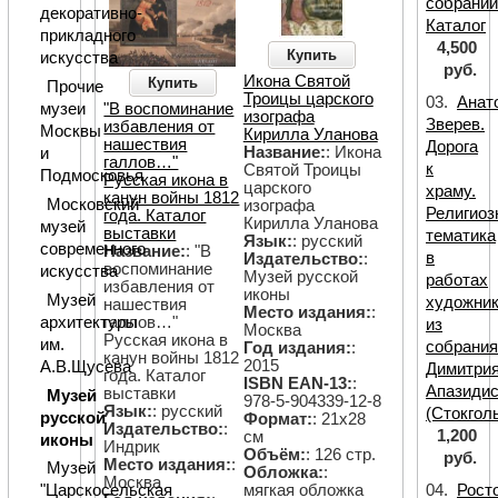
собраний
декоративно-
Каталог
прикладного
4,500
Купить
искусства
руб.
Икона Святой
Купить
Прочие
Троицы царского
03.
Анат
музеи
"В воспоминание
изографа
Зверев.
избавления от
Москвы
Кирилла Уланова
нашествия
Дорога
Название:
: Икона
и
галлов…"
к
Святой Троицы
Подмосковья
Русская икона в
царского
храму.
канун войны 1812
Московский
изографа
Религиоз
года. Каталог
Кирилла Уланова
музей
выставки
тематика
Язык:
: русский
современного
Название:
: "В
в
Издательство:
:
воспоминание
искусства
Музей русской
работах
избавления от
иконы
Музей
художни
нашествия
Место издания:
:
архитектуры
галлов…"
из
Москва
Русская икона в
им.
собрани
Год издания:
:
канун войны 1812
2015
А.В.Щусева
Димитри
года. Каталог
ISBN EAN-13:
:
Апазиди
выставки
Музей
978-5-904339-12-8
Язык:
: русский
(Стокгол
русской
Формат:
: 21х28
Издательство:
:
1,200
см
иконы
Индрик
Объём:
: 126 стр.
руб.
Место издания:
:
Музей
Обложка:
:
Москва
04.
Рост
мягкая обложка
"Царскосельская