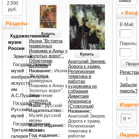
2,500
руб.
» Вход
Разделы
E-Mail:
Купить
Художественные
Икона "Встреча
музеи
Пароль:
праведных
России
Иоакима и Анны у
Купить
Золотых ворот".
Эрмитаж
Обретение
Анатолий Зверев.
Продо
Государственный
шедевра
Дорога к храму.
музей
Название:
: Икона
Религиозная
Регистр
"Встреча
тематика в
изобразительных
|
праведных
работах
искусств
Забыли
Иоакима и Анны у
художника из
им.
Золотых ворот".
пароль?
собрания
А.С.Пушкина
Обретение
Димитрия
шедевра
Апазидиса
Государственный
Издате
Язык:
: русский
(Стокгольм)
Русский
Издательство:
:
Название:
:
Музей русской
музей
Анатолий Зверев.
иконы
Дорога к храму.
Государственная
Место издания:
:
Религиозная
Третьяковская
Москва
тематика в
Лидер
Год издания:
:
работах
галерея