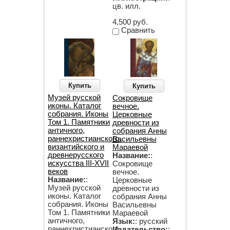
цв. илл.
4,500 руб.
Сравнить
Купить
Купить
Музей русской
Сокровище
иконы. Каталог
вечное.
собрания. Иконы
Церковные
Том 1. Памятники
древности из
античного,
собрания Анны
раннехристианского,
Васильевны
византийского и
Мараевой
древнерусского
Название:
:
искусства III-XVII
Сокровище
веков
вечное.
Название:
:
Церковные
Музей русской
древности из
иконы. Каталог
собрания Анны
собрания. Иконы
Васильевны
Том 1. Памятники
Мараевой
античного,
Язык:
: русский
раннехристианского,
Издательство:
: