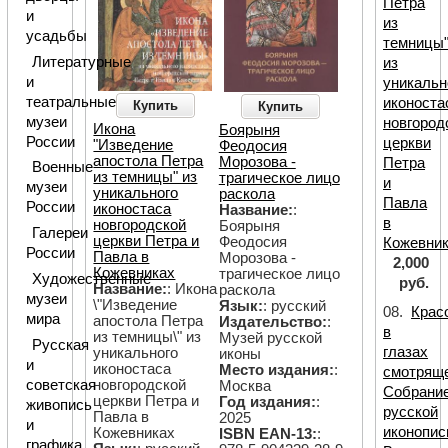
Петра
и
из
усадьбы
темницы
Литературные
из
и
уникальн
театральные
иконоста
Купить
Купить
музеи
новгород
Икона
Боярыня
России
церкви
"Изведение
Феодосия
апостола Петра
Морозова -
Петра
Военные
из темницы" из
трагическое лицо
и
музеи
уникального
раскола
Павла
России
иконостаса
Название:
:
в
новгородской
Боярыня
Галереи
церкви Петра и
Феодосия
Кожевни
России
Павла в
Морозова -
2,000
Кожевниках
трагическое лицо
Художественные
руб.
Название:
: Икона
раскола
музеи
\"Изведение
Язык:
: русский
08.
Крас
мира
апостола Петра
Издательство:
:
в
из темницы\" из
Музей русской
Русская
глазах
уникального
иконы
и
иконостаса
Место издания:
:
смотряще
новгородской
советская
Москва
Собрани
церкви Петра и
Год издания:
:
живопись
русской
Павла в
2025
и
иконопис
Кожевниках
ISBN EAN-13:
:
графика