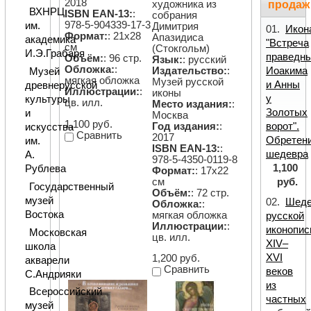
2018
художника из
продаж
ВХНРЦ
ISBN EAN-13:
:
собрания
978-5-904339-17-3
им.
Димитрия
01.
Икон
Формат:
: 21х28
Апазидиса
академика
"Встреча
см
(Стокгольм)
И.Э.Грабаря
праведн
Объём:
: 96 стр.
Язык:
: русский
Обложка:
:
Издательство:
:
Иоакима
Музей
мягкая обложка
Музей русской
и Анны
древнерусской
Иллюстрации:
:
иконы
у
культуры
цв. илл.
Место издания:
:
Золотых
и
Москва
1,100 руб.
Год издания:
:
ворот".
искусства
Сравнить
2017
Обретен
им.
ISBN EAN-13:
:
шедевра
А.
978-5-4350-0119-8
1,100
Рублева
Формат:
: 17х22
см
руб.
Государственный
Объём:
: 72 стр.
музей
02.
Шед
Обложка:
:
Востока
мягкая обложка
русской
Иллюстрации:
:
иконопис
Московская
цв. илл.
XIV–
школа
XVI
1,200 руб.
акварели
Сравнить
веков
С.Андрияки
из
Всероссийский
частных
музей