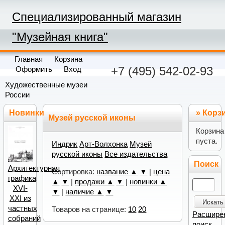
Специализированный магазин
"Музейная книга"
Главная
Корзина
+7 (495) 542-02-93
Оформить
Вход
Художественные музеи
России
Новинки
»
Корз
Музей русской иконы
Корзина
пуста.
Индрик
Арт-Волхонка
Музей
русской иконы
Все издательства
Поиск
Архитектурная
Сортировка:
название ▲
▼
|
цена
графика
▲
▼
|
продажи ▲
▼
|
новинки ▲
XVI-
▼
|
наличие ▲
▼
XXI из
Искать
частных
Товаров на странице:
10
20
Расшире
собраний
поиск