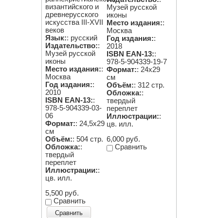
византийского и
Музей русской
древнерусского
иконы
искусства III-XVII
Место издания:
:
веков
Москва
Язык:
: русский
Год издания:
:
Издательство:
:
2018
Музей русской
ISBN EAN-13:
:
иконы
978-5-904339-19-7
Место издания:
:
Формат:
: 24х29
Москва
см
Год издания:
:
Объём:
: 312 стр.
2010
Обложка:
:
ISBN EAN-13:
:
твердый
978-5-904339-03-
переплет
06
Иллюстрации:
:
Формат:
: 24,5х29
цв. илл.
см
6,000 руб.
Объём:
: 504 стр.
Сравнить
Обложка:
:
твердый
переплет
Иллюстрации:
:
цв. илл.
5,500 руб.
Сравнить
Сравнить