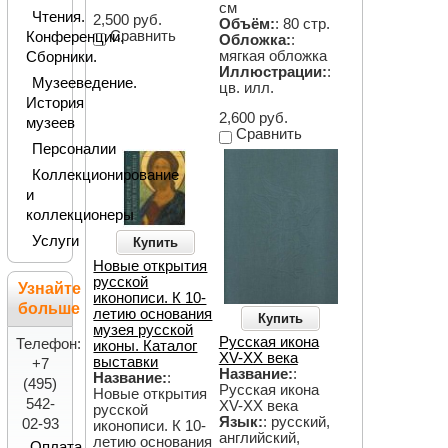
см
Чтения.
2,500 руб.
Объём:
: 80 стр.
Сравнить
Конференции.
Обложка:
:
мягкая обложка
Сборники.
Иллюстрации:
:
Музееведение.
цв. илл.
История
2,600 руб.
музеев
Сравнить
Персоналии
Коллекционирование
и
коллекционеры
Услуги
Купить
Новые открытия
русской
Узнайте
иконописи. К 10-
больше
летию основания
Купить
музея русской
Русская икона
Телефон:
иконы. Каталог
XV-XX века
выставки
+7
Название:
:
Название:
:
(495)
Русская икона
Новые открытия
542-
XV-XX века
русской
Язык:
: русский,
02-93
иконописи. К 10-
английский,
летию основания
Оплата