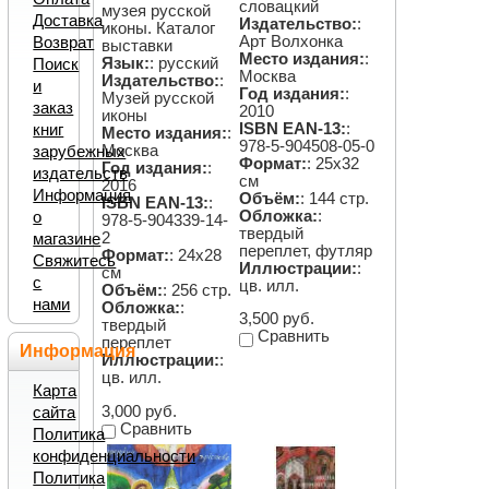
словацкий
музея русской
Доставка
Издательство:
:
иконы. Каталог
Арт Волхонка
Возврат
выставки
Место издания:
:
Язык:
: русский
Поиск
Москва
Издательство:
:
и
Год издания:
:
Музей русской
заказ
2010
иконы
ISBN EAN-13:
:
книг
Место издания:
:
978-5-904508-05-0
Москва
зарубежных
Формат:
: 25х32
Год издания:
:
издательств
см
2016
Информация
Объём:
: 144 стр.
ISBN EAN-13:
:
Обложка:
:
о
978-5-904339-14-
твердый
2
магазине
переплет, футляр
Формат:
: 24х28
Свяжитесь
Иллюстрации:
:
см
с
цв. илл.
Объём:
: 256 стр.
нами
Обложка:
:
3,500 руб.
твердый
Сравнить
переплет
Информация
Иллюстрации:
:
цв. илл.
Карта
3,000 руб.
сайта
Сравнить
Политика
конфиденциальности
Политика