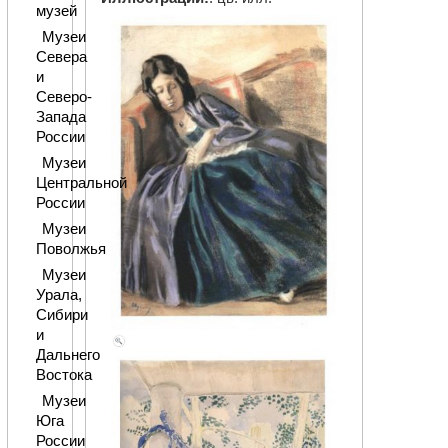
музей
Музеи
Севера
и
Северо-
Запада
России
Музеи
Центральной
России
Музеи
Поволжья
Музеи
Урала,
Сибири
и
Дальнего
Востока
Музеи
Юга
России