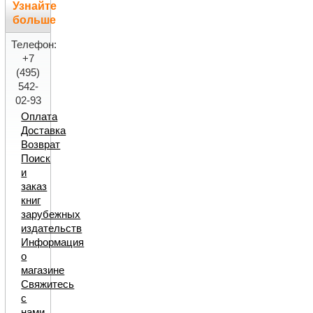
Узнайте
больше
Телефон:
+7
(495)
542-
02-93
Оплата
Доставка
Возврат
Поиск
и
заказ
книг
зарубежных
издательств
Информация
о
магазине
Свяжитесь
с
нами