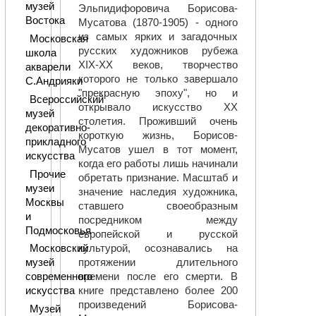
музей
Эльпидифоровича Борисова-
Востока
Мусатова (1870-1905) - одного
из самых ярких и загадочных
Московская
русских художников рубежа
школа
XIX-XX веков, творчество
акварели
которого не только завершало
С.Андрияки
"прекрасную эпоху", но и
Всероссийский
открывало искусство ХХ
музей
столетия. Проживший очень
декоративно-
короткую жизнь, Борисов-
прикладного
Мусатов ушел в тот момент,
искусства
когда его работы лишь начинали
Прочие
обретать признание. Масштаб и
музеи
значение наследия художника,
Москвы
ставшего своеобразным
и
посредником между
Подмосковья
европейской и русской
культурой, осознавались на
Московский
протяжении длительного
музей
времени после его смерти. В
современного
книге представлено более 200
искусства
произведений Борисова-
Музей