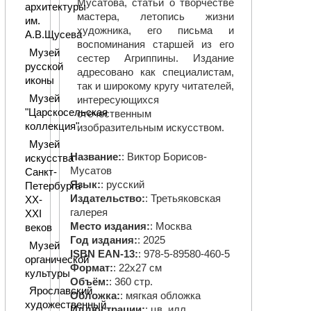
Мусатова, статьи о творчестве
архитектуры
мастера, летопись жизни
им.
художника, его письма и
А.В.Щусева
воспоминания старшей из его
Музей
сестер Агриппины. Издание
русской
адресовано как специалистам,
иконы
так и широкому кругу читателей,
Музей
интересующихся
"Царскосельская
отечественным
коллекция"
изобразительным искусством.
Музей
Название:
: Виктор Борисов-
искусства
Мусатов
Санкт-
Язык:
: русский
Петербурга
Издательство:
: Третьяковская
XX-
галерея
XXI
Место издания:
: Москва
веков
Год издания:
: 2025
Музей
ISBN EAN-13:
: 978-5-89580-460-5
органической
Формат:
: 22х27 см
культуры
Объём:
: 360 стр.
Ярославский
Обложка:
: мягкая обложка
художественный
Иллюстрации:
: цв. илл.