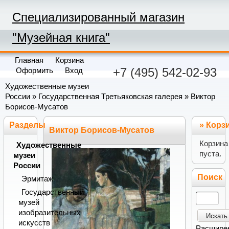
Специализированный магазин
"Музейная книга"
Главная
Корзина
+7 (495) 542-02-93
Оформить
Вход
Художественные музеи
России
»
Государственная Третьяковская галерея
» Виктор
Борисов-Мусатов
Разделы
»
Корз
Виктор Борисов-Мусатов
Корзина
Художественные
пуста.
музеи
России
Поиск
Эрмитаж
Государственный
музей
изобразительных
Искать
искусств
Расшире