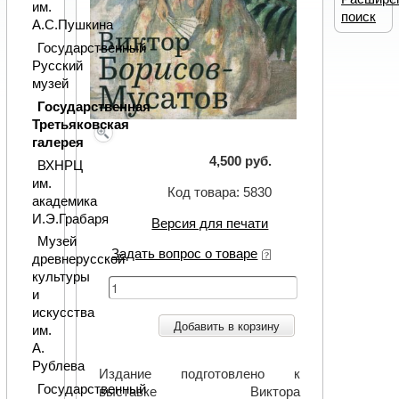
им.
поиск
А.С.Пушкина
Государственный
Русский
музей
Государственная
Третьяковская
галерея
4,500 руб.
ВХНРЦ
им.
Код товара: 5830
академика
И.Э.Грабаря
Версия для печати
Музей
Задать вопрос о товаре
древнерусской
культуры
и
искусства
Добавить в корзину
им.
А.
Рублева
Издание подготовлено к
Государственный
выставке Виктора