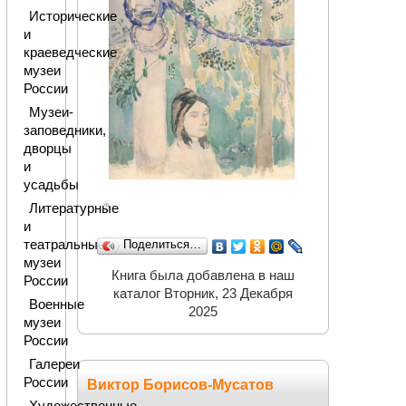
Исторические
и
краеведческие
музеи
России
Музеи-
заповедники,
дворцы
и
усадьбы
Литературные
и
театральные
Поделиться…
музеи
Книга была добавлена в наш
России
каталог Вторник, 23 Декабря
Военные
2025
музеи
России
Галереи
России
Виктор Борисов-Мусатов
Художественные