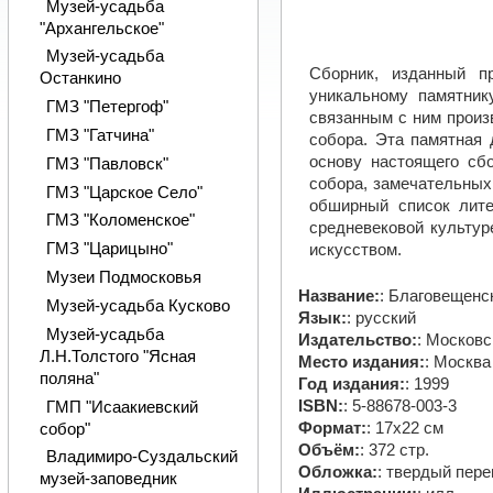
Музей-усадьба
"Архангельское"
Музей-усадьба
Сборник, изданный п
Останкино
уникальному памятник
ГМЗ "Петергоф"
связанным с ним произ
ГМЗ "Гатчина"
собора. Эта памятная
основу настоящего сб
ГМЗ "Павловск"
собора, замечательных 
ГМЗ "Царское Cело"
обширный список лите
ГМЗ "Коломенское"
средневековой культур
ГМЗ "Царицыно"
искусством.
Музеи Подмосковья
Название:
: Благовещенс
Музей-усадьба Кусково
Язык:
: русский
Музей-усадьба
Издательство:
: Москов
Л.Н.Толстого "Ясная
Место издания:
: Москва
поляна"
Год издания:
: 1999
ISBN:
: 5-88678-003-3
ГМП "Исаакиевский
Формат:
: 17х22 см
собор"
Объём:
: 372 стр.
Владимиро-Суздальский
Обложка:
: твердый пер
музей-заповедник