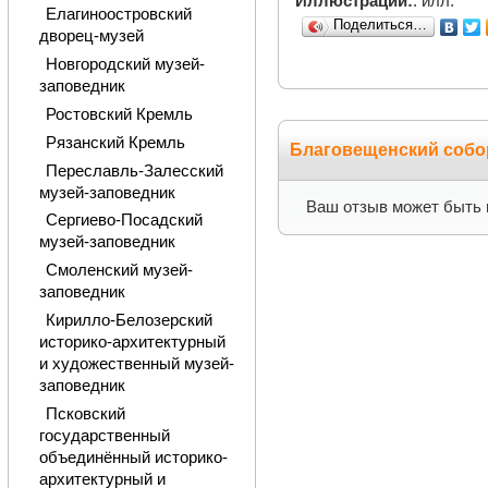
Иллюстрации:
: илл.
Елагиноостровский
Поделиться…
дворец-музей
Новгородский музей-
заповедник
Ростовский Кремль
Рязанский Кремль
Благовещенский собо
Переславль-Залесский
музей-заповедник
Ваш отзыв может быть 
Сергиево-Посадский
музей-заповедник
Смоленский музей-
заповедник
Кирилло-Белозерский
историко-архитектурный
и художественный музей-
заповедник
Псковский
государственный
объединённый историко-
архитектурный и