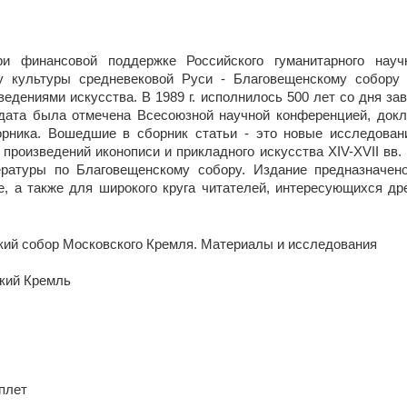
ри финансовой поддержке Российского гуманитарного науч
у культуры средневековой Руси - Благовещенскому собору
ведениями искусства. В 1989 г. исполнилось 500 лет со дня за
 дата была отмечена Всесоюзной научной конференцией, докл
орника. Вошедшие в сборник статьи - это новые исследован
произведений иконописи и прикладного искусства XIV-XVII вв.
ратуры по Благовещенскому собору. Издание предназначен
е, а также для широкого круга читателей, интересующихся др
кий собор Московского Кремля. Материалы и исследования
ский Кремль
еплет