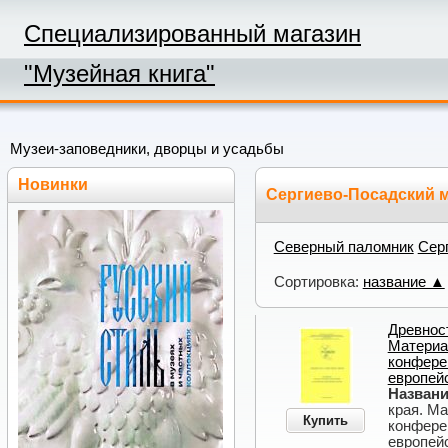
Специализированный магазин
"Музейная книга"
Музеи-заповедники, дворцы и усадьбы
Новинки
Сергиево-Посадский 
Северный паломник
Сер
Сортировка:
название ▲
Древност
Материа
конфере
европей
Названи
края. М
Купить
конфере
европей