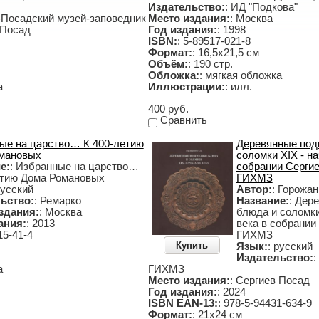
Издательство:
: ИД "Подкова"
-Посадский музей-заповедник
Место издания:
: Москва
 Посад
Год издания:
: 1998
ISBN:
: 5-89517-021-8
Формат:
: 16,5х21,5 см
Объём:
: 190 стр.
Обложка:
: мягкая обложка
а
Иллюстрации:
: илл.
400 руб.
Сравнить
ые на царство… К 400-летию
Деревянные под
мановых
соломки XIX - н
е:
: Избранные на царство…
собрании Серги
етию Дома Романовых
ГИХМЗ
русский
Автор:
: Горожан
ьство:
: Ремарко
Название:
: Дер
здания:
: Москва
блюда и соломки
ания:
: 2013
века в собрании
15-41-4
ГИХМЗ
Купить
Язык:
: русский
Издательство:
:
а
ГИХМЗ
Место издания:
: Сергиев Посад
Год издания:
: 2024
ISBN EAN-13:
: 978-5-94431-634-9
Формат:
: 21х24 см