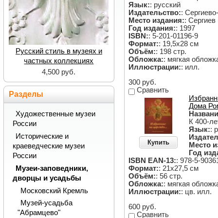
Язык:
: русский
Издательство:
: Сергиево
Место издания:
: Сергиев
Год издания:
: 1997
ISBN:
: 5-201-01196-9
Формат:
: 19,5х28 см
Русский стиль в музеях и
Объём:
: 198 стр.
Обложка:
: мягкая обложк
частных коллекциях
Иллюстрации:
: илл.
4,500 руб.
300 руб.
Сравнить
Разделы
Избранн
Дома Ро
Художественные музеи
Названи
К 400-л
России
Язык:
: 
Исторические и
Издател
Купить
Место и
краеведческие музеи
Год изд
России
ISBN EAN-13:
: 978-5-9036
Музеи-заповедники,
Формат:
: 21х27,5 см
Объём:
: 56 стр.
дворцы и усадьбы
Обложка:
: мягкая обложк
Московский Кремль
Иллюстрации:
: цв. илл.
Музей-усадьба
600 руб.
"Абрамцево"
Сравнить