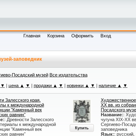
Главная
Корзина
Оформить
Вход
музей-заповедник
гиево-Посадский музей
Все издательства
▼
|
цена ▲
▼
|
продажи ▲
▼
|
новинки ▲
▼
|
наличие ▲
▼
и Залесского края.
Художественное 
лы к международной
XX вв. из собра
нции "Каменный век
Посадского музе
ских равнин"
Название:
: Худ
е:
: Древности Залесского
чугуна XIX-XX вв
атериалы к международной
Сергиево-Посадс
Купить
нции "Каменный век
заповедника
ских равнин"
Язык:
: русский,