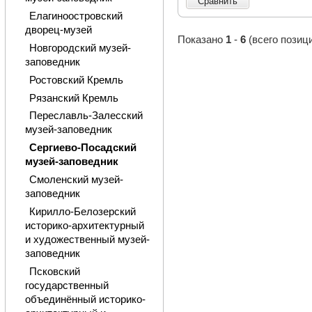
Сравнить
Елагиноостровский
дворец-музей
Показано
1
-
6
(всего позиц
Новгородский музей-
заповедник
Ростовский Кремль
Рязанский Кремль
Переславль-Залесский
музей-заповедник
Сергиево-Посадский
музей-заповедник
Смоленский музей-
заповедник
Кирилло-Белозерский
историко-архитектурный
и художественный музей-
заповедник
Псковский
государственный
объединённый историко-