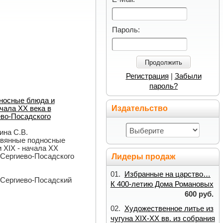
Пароль:
Продолжить
Регистрация
|
Забыли
пароль?
носные блюда и
Издательство
ачала ХХ века в
ево-Посадского
ина С.В.
евянные подносные
 XIX - начала ХХ
Лидеры продаж
 Сергиево-Посадского
01.
Избранные на царство…
 Сергиево-Посадский
К 400-летию Дома Романовых
600 руб.
02.
Художественное литье из
чугуна XIX-XX вв. из собрания