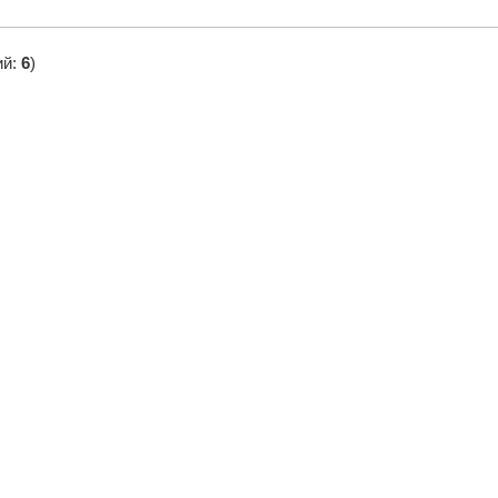
ий:
6
)