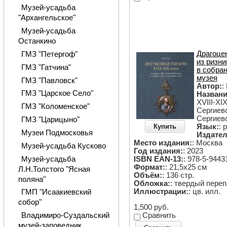
Музей-усадьба
"Архангельское"
Музей-усадьба
Останкино
Драгоцен
ГМЗ "Петергоф"
из ризн
ГМЗ "Гатчина"
в собра
музея
ГМЗ "Павловск"
Автор:
:
ГМЗ "Царское Cело"
Названи
XVIII-XI
ГМЗ "Коломенское"
Сергиев
Сергиев
ГМЗ "Царицыно"
Купить
Язык:
: 
Музеи Подмосковья
Издател
Место издания:
: Москва
Музей-усадьба Кусково
Год издания:
: 2023
Музей-усадьба
ISBN EAN-13:
: 978-5-9443
Формат:
: 21,5х25 см
Л.Н.Толстого "Ясная
Объём:
: 136 стр.
поляна"
Обложка:
: твердый пере
Иллюстрации:
: цв. илл.
ГМП "Исаакиевский
собор"
1,500 руб.
Сравнить
Владимиро-Суздальский
музей-заповедник