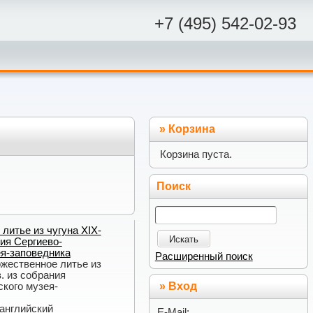
+7 (495) 542-02-93
»
Корзина
Корзина пуста.
Поиск
литье из чугуна XIX-
Искать
ния Сергиево-
я-заповедника
Расширенный поиск
ожественное литье из
. из собрания
» Вход
кого музея-
 английский
E-Mail: