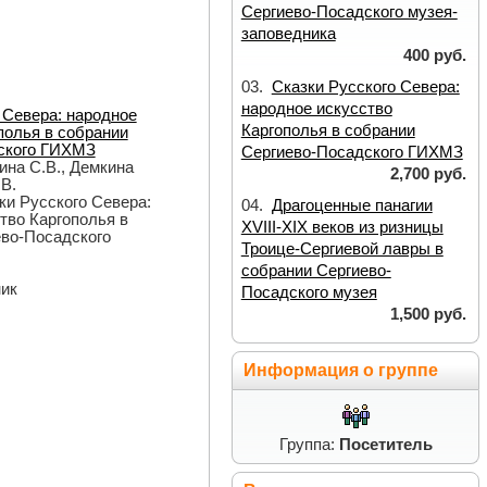
Сергиево-Посадского музея-
заповедника
400 руб.
03.
Сказки Русского Севера:
народное искусство
 Севера: народное
Каргополья в собрании
полья в собрании
ского ГИХМЗ
Сергиево-Посадского ГИХМЗ
ина С.В., Демкина
2,700 руб.
.В.
зки Русского Севера:
04.
Драгоценные панагии
тво Каргополья в
XVIII-XIX веков из ризницы
ево-Посадского
Троице-Сергиевой лавры в
собрании Сергиево-
ник
Посадского музея
1,500 руб.
Информация о группе
Группа:
Посетитель