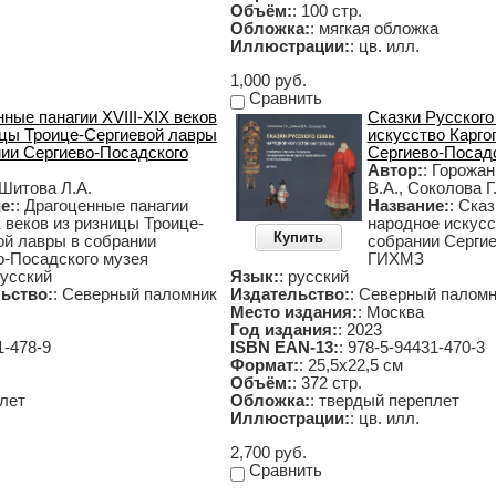
Объём:
: 100 стр.
Обложка:
: мягкая обложка
Иллюстрации:
: цв. илл.
1,000 руб.
Сравнить
ные панагии XVIII-XIX веков
Сказки Русского
ицы Троице-Сергиевой лавры
искусство Карго
нии Сергиево-Посадского
Сергиево-Посад
Автор:
: Горожан
 Шитова Л.А.
В.А., Соколова Г
е:
: Драгоценные панагии
Название:
: Ска
X веков из ризницы Троице-
народное искусс
Купить
ой лавры в собрании
собрании Серги
о-Посадского музея
ГИХМЗ
русский
Язык:
: русский
ьство:
: Северный паломник
Издательство:
: Северный палом
Место издания:
: Москва
Год издания:
: 2023
1-478-9
ISBN EAN-13:
: 978-5-94431-470-3
Формат:
: 25,5х22,5 см
Объём:
: 372 стр.
плет
Обложка:
: твердый переплет
Иллюстрации:
: цв. илл.
2,700 руб.
Сравнить