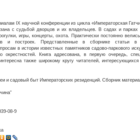
риалам IX научной конференции из цикла «Императорская Гатч
зана с судьбой дворцов и их владельцев. В садах и парках
рогулки, игры, концерты, охота. Практически постоянно велис
ов и построек. Представленные в сборнике статьи в
росам в истории известных памятников садово-паркового искус
го окрестностей. Книга адресована, в первую очередь, сп
 интересна также широкому кругу читателей, интересующихся
теи и садовый быт Императорских резиденций. Сборник матери
тчина"
039-08-9
ка