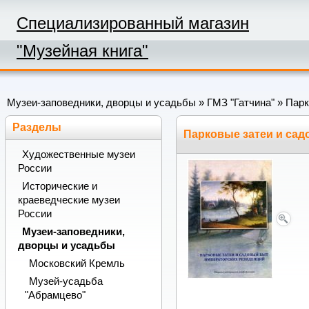
Специализированный магазин
"Музейная книга"
Музеи-заповедники, дворцы и усадьбы
»
ГМЗ "Гатчина"
» Парк
Разделы
Парковые затеи и са
Художественные музеи
России
Исторические и
краеведческие музеи
России
Музеи-заповедники,
дворцы и усадьбы
Московский Кремль
Музей-усадьба
"Абрамцево"