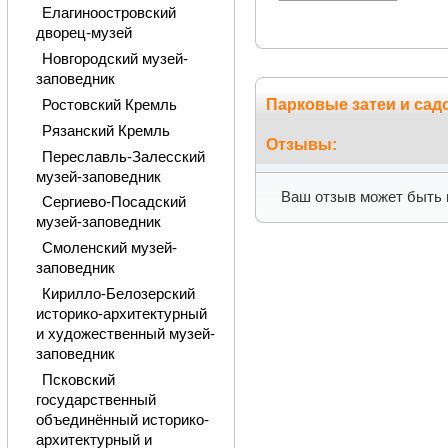
Елагиноостровский
дворец-музей
Новгородский музей-
заповедник
Парковые затеи и са
Ростовский Кремль
Рязанский Кремль
Отзывы:
Переславль-Залесский
музей-заповедник
Ваш отзыв может быть 
Сергиево-Посадский
музей-заповедник
Смоленский музей-
заповедник
Кирилло-Белозерский
историко-архитектурный
и художественный музей-
заповедник
Псковский
государственный
объединённый историко-
архитектурный и