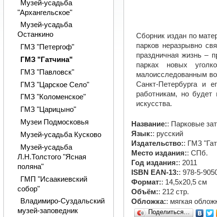
Музей-усадьба
"Архангельское"
Музей-усадьба
Останкино
Сборник издан по мате
парков неразрывно свя
ГМЗ "Петергоф"
праздничная жизнь – п
ГМЗ "Гатчина"
парках новых уголк
ГМЗ "Павловск"
малоисследованным воп
Санкт-Петербурга и е
ГМЗ "Царское Cело"
работникам, но будет
ГМЗ "Коломенское"
искусства.
ГМЗ "Царицыно"
Музеи Подмосковья
Название:
: Парковые за
Язык:
: русский
Музей-усадьба Кусково
Издательство:
: ГМЗ "Га
Музей-усадьба
Место издания:
: СПб.
Л.Н.Толстого "Ясная
Год издания:
: 2011
поляна"
ISBN EAN-13:
: 978-5-905
ГМП "Исаакиевский
Формат:
: 14,5х20,5 см
собор"
Объём:
: 212 стр.
Владимиро-Суздальский
Обложка:
: мягкая облож
музей-заповедник
Поделиться…