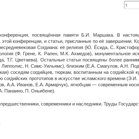
 конференция, посвящённая памяти Б.И. Маршака. В насто
 этой конференции, и статьи, присланные по её завершении. 
есредневековая Согдиана: её религия (Ю. Ёсида, С. Кристофор
ология (Ф. Грене, К. Рапен, М.К. Ахмедов), монументальное ис
ода, Т.Г. Цветаева). Остальные статьи посвящены более ранни
. Липполис, Н. Симс-Уильямс), близким (Е.А. Смагулов, А.Н. По
кая) соседям согдийцев, тюркам, воспитанным на согдийской к
ию согдийских прототипов в искусстве исламского времени (Э.И. 
в, А.А. Иванов, Е.А. Армарчук), ягнобцам — современным носи
А. Панаино, П. Оньибене).
х предшественники, современники и наследники. Труды Государс
ж