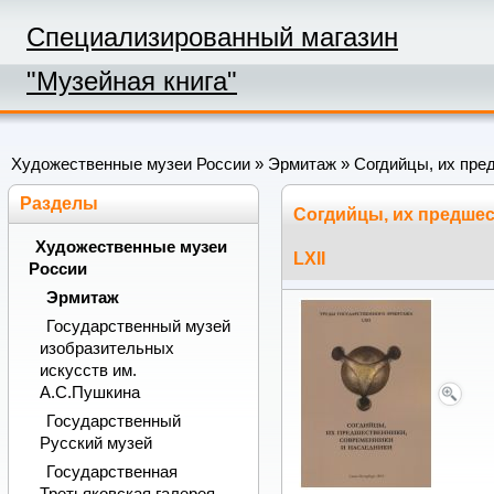
Специализированный магазин
"Музейная книга"
Художественные музеи России
»
Эрмитаж
» Согдийцы, их пред
Разделы
Согдийцы, их предшес
Художественные музеи
LXII
России
Эрмитаж
Государственный музей
изобразительных
искусств им.
А.С.Пушкина
Государственный
Русский музей
Государственная
Третьяковская галерея