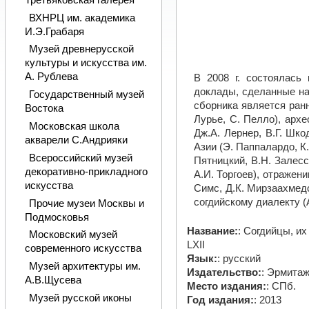
ВХНРЦ им. академика
И.Э.Грабаря
Музей древнерусской
культуры и искусства им.
А. Рублева
В 2008 г. состоялась
доклады, сделанные на
Государственный музей
сборника является ранн
Востока
Лурье, С. Пелло), архе
Московская школа
Дж.А. Лернер, В.Г. Шк
акварели С.Андрияки
Азии (Э. Паппалардо, К
Всероссийский музей
Пятницкий, В.Н. Залесс
декоративно-прикладного
А.И. Торгоев), отражен
искусства
Симc, Д.К. Мирзаахмедо
согдийскому диалекту (
Прочие музеи Москвы и
Подмосковья
Название:
: Согдийцы, и
Московский музей
LXII
современного искусства
Язык:
: русский
Музей архитектуры им.
Издательство:
: Эрмита
А.В.Щусева
Место издания:
: СПб.
Музей русской иконы
Год издания:
: 2013