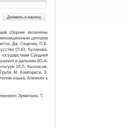
Добавить в корзину
ящий сборник включены
Композиционным центром
етти, Дж. Скарчиа, П.Б.
кусство (Л.Ю. Кулакова,
м государствам Средней
душкин) и дальним (Ю.А.
ультуре (И.Л. Кызласов,
Грубе, М. Компарети, Э.
телям языка, близкого к
твенного Эрмитажа. Т.