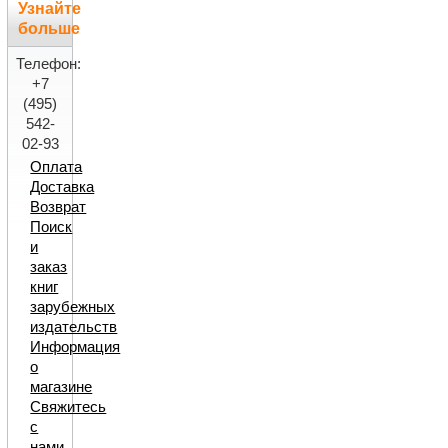
Узнайте
больше
Телефон:
+7
(495)
542-
02-93
Оплата
Доставка
Возврат
Поиск
и
заказ
книг
зарубежных
издательств
Информация
о
магазине
Свяжитесь
с
нами