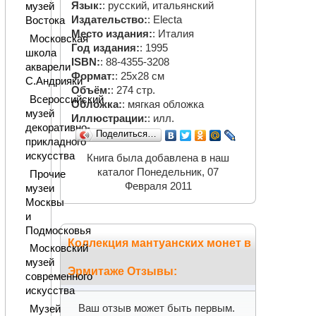
Язык:
: русский, итальянский
музей
Издательство:
: Electa
Востока
Место издания:
: Италия
Московская
Год издания:
: 1995
школа
ISBN:
: 88-4355-3208
акварели
Формат:
: 25х28 см
С.Андрияки
Объём:
: 274 стр.
Всероссийский
Обложка:
: мягкая обложка
музей
Иллюстрации:
: илл.
декоративно-
Поделиться…
прикладного
искусства
Книга была добавлена в наш
каталог Понедельник, 07
Прочие
Февраля 2011
музеи
Москвы
и
Подмосковья
Коллекция мантуанских монет в
Московский
музей
Эрмитаже Отзывы:
современного
искусства
Ваш отзыв может быть первым.
Музей