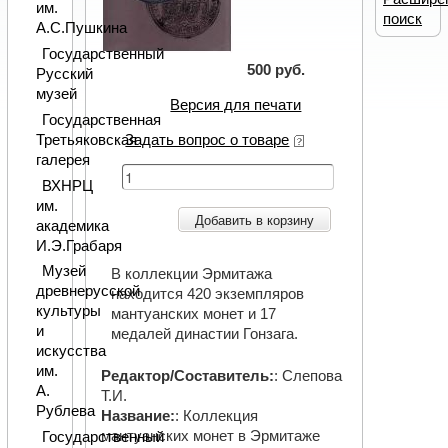
им.
поиск
А.С.Пушкина
Государственный
500 руб.
Русский
музей
Версия для печати
Государственная
Задать вопрос о товаре
Третьяковская
галерея
ВХНРЦ
им.
Добавить в корзину
академика
И.Э.Грабаря
Музей
В коллекции Эрмитажа
древнерусской
находится 420 экземпляров
культуры
мантуанских монет и 17
и
медалей династии Гонзага.
искусства
им.
Редактор/Составитель:
: Слепова
А.
Т.И.
Рублева
Название:
: Коллекция
мантуанских монет в Эрмитаже
Государственный