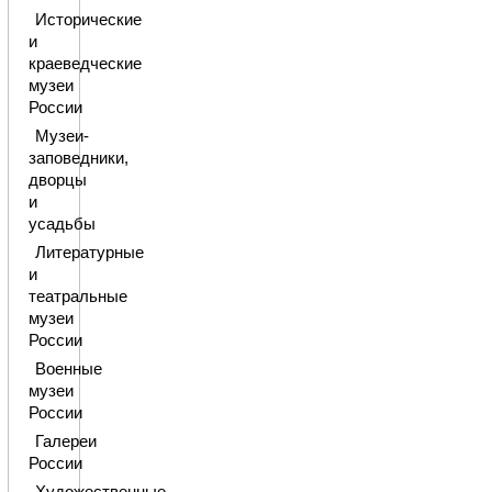
Исторические
и
краеведческие
музеи
России
Музеи-
заповедники,
дворцы
и
усадьбы
Литературные
и
театральные
музеи
России
Военные
музеи
России
Галереи
России
Художественные