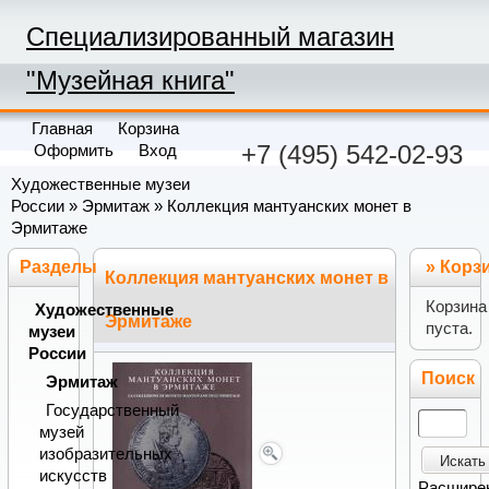
Специализированный магазин
"Музейная книга"
Главная
Корзина
+7 (495) 542-02-93
Оформить
Вход
Художественные музеи
России
»
Эрмитаж
» Коллекция мантуанских монет в
Эрмитаже
Разделы
»
Корз
Коллекция мантуанских монет в
Корзина
Художественные
Эрмитаже
пуста.
музеи
России
Поиск
Эрмитаж
Государственный
музей
изобразительных
Искать
искусств
Расшире