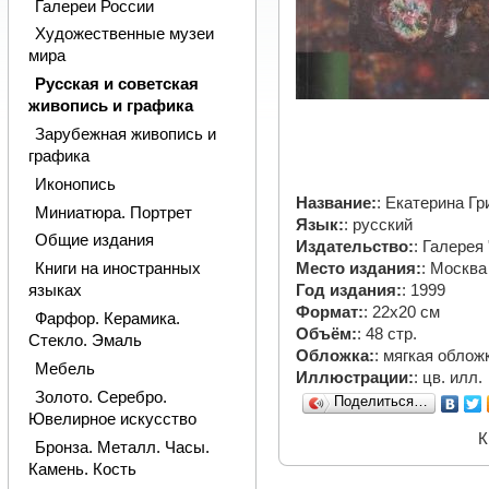
Галереи России
Художественные музеи
мира
Русская и советская
живопись и графика
Зарубежная живопись и
графика
Иконопись
Название:
: Екатерина Гр
Миниатюра. Портрет
Язык:
: русский
Общие издания
Издательство:
: Галерея 
Книги на иностранных
Место издания:
: Москва
языках
Год издания:
: 1999
Формат:
: 22х20 см
Фарфор. Керамика.
Объём:
: 48 стр.
Стекло. Эмаль
Обложка:
: мягкая облож
Мебель
Иллюстрации:
: цв. илл.
Золото. Серебро.
Поделиться…
Ювелирное искусство
К
Бронза. Металл. Часы.
Камень. Кость