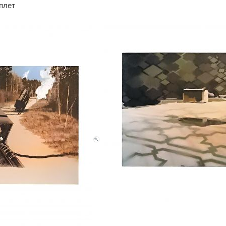
еплет