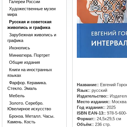
Галереи России
Художественные музеи
мира
Русская и советская
живопись и графика
Зарубежная живопись и
графика
Иконопись
Миниатюра. Портрет
Общие издания
Книги на иностранных
языках
Фарфор. Керамика.
Название:
: Евгений Гор
Стекло. Эмаль
Язык:
: русский
Мебель
Издательство:
: Издате
Место издания:
: Москва
Золото. Серебро.
Год издания:
: 2025
Ювелирное искусство
ISBN EAN-13:
: 978-5-600
Бронза. Металл. Часы.
Формат:
: 24,5х29,5 см
Камень. Кость
Объём:
: 236 стр.