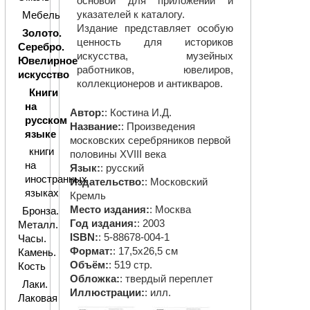
основой для приложений и
указателей к каталогу.
Мебель
Издание представляет особую
Золото.
ценность для историков
Серебро.
искусства, музейных
Ювелирное
работников, ювелиров,
искусство
коллекционеров и антикваров.
Книги
на
Автор:
: Костина И.Д.
русском
Название:
: Произведения
языке
московских серебряников первой
книги
половины XVIII века
на
Язык:
: русский
иностранных
Издательство:
: Московский
языках
Кремль
Место издания:
: Москва
Бронза.
Год издания:
: 2003
Металл.
ISBN:
: 5-88678-004-1
Часы.
Формат:
: 17,5х26,5 см
Камень.
Объём:
: 519 стр.
Кость
Обложка:
: твердый переплет
Лаки.
Иллюстрации:
: илл.
Лаковая