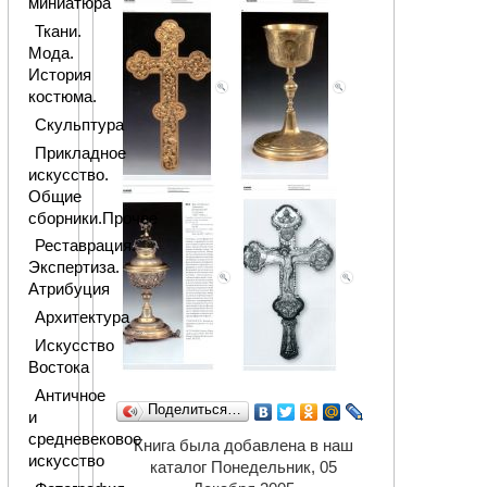
миниатюра
Ткани.
Мода.
История
костюма.
Скульптура
Прикладное
искусство.
Общие
сборники.Прочее
Реставрация.
Экспертиза.
Атрибуция
Архитектура
Искусство
Востока
Античное
Поделиться…
и
средневековое
Книга была добавлена в наш
искусство
каталог Понедельник, 05