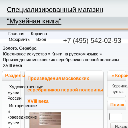
Специализированный магазин
"Музейная книга"
Главная
Корзина
+7 (495) 542-02-93
Оформить
Вход
Золото. Серебро.
Ювелирное искусство
»
Книги на русском языке
»
Произведения московских серебряников первой половины
XVIII века
Разделы
»
Корз
Произведения московских
Корзина
Художественные
серебряников первой половины
пуста.
музеи
России
XVIII века
Поиск
Исторические
и
краеведческие
музеи
Искать