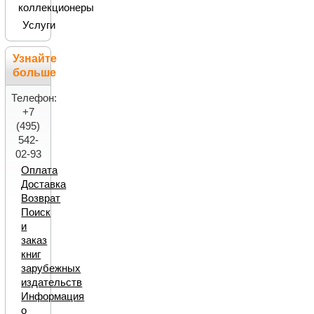
коллекционеры
Услуги
Узнайте
больше
Телефон:
+7
(495)
542-
02-93
Оплата
Доставка
Возврат
Поиск
и
заказ
книг
зарубежных
издательств
Информация
о