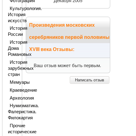
Фотография
Декабря 2005
Культурология.
История
искусств
Произведения московских
История
России
серебряников первой половины
История
Дома
XVIII века Отзывы:
Романовых
История
Ваш отзыв может быть первым.
зарубежных
стран
Написать отзыв
Мемуары
Краеведение
Археология
Нумизматика.
Фалеристика.
Филокартия
Прочие
исторические