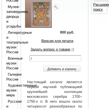
России
Расшире
Музеи-
поиск
заповедники,
дворцы
и
усадьбы
800 руб.
Литературные
и
Версия для печати
театральные
музеи
Задать вопрос о товаре
России
Военные
музеи
России
Добавить в корзину
Галереи
России
Настоящий каталог является
Художественные
первой научной публикацией
музеи
крупнейшей коллекции
мира
московского серебра 1700–
Русская
1750-х гг. В него вошло около
и
четырехсот разнообразных по