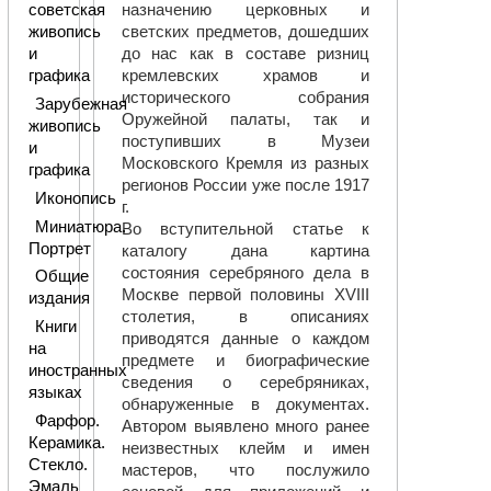
советская
назначению церковных и
живопись
светских предметов, дошедших
и
до нас как в составе ризниц
графика
кремлевских храмов и
исторического собрания
Зарубежная
Оружейной палаты, так и
живопись
поступивших в Музеи
и
Московского Кремля из разных
графика
регионов России уже после 1917
Иконопись
г.
Миниатюра.
Во вступительной статье к
Портрет
каталогу дана картина
состояния серебряного дела в
Общие
Москве первой половины XVIII
издания
столетия, в описаниях
Книги
приводятся данные о каждом
на
предмете и биографические
иностранных
сведения о серебряниках,
языках
обнаруженные в документах.
Фарфор.
Автором выявлено много ранее
Керамика.
неизвестных клейм и имен
Стекло.
мастеров, что послужило
Эмаль