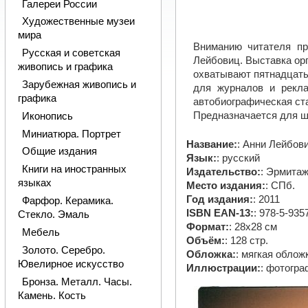
Галереи России
Художественные музеи
мира
Вниманию читателя пр
Русская и советская
Лейбовиц. Выставка ор
живопись и графика
охватывают пятнадцать
Зарубежная живопись и
для журналов и рекла
графика
автобиографическая ста
Предназначается для ш
Иконопись
Миниатюра. Портрет
Название:
: Анни Лейбов
Общие издания
Язык:
: русский
Книги на иностранных
Издательство:
: Эрмита
языках
Место издания:
: СПб.
Год издания:
: 2011
Фарфор. Керамика.
ISBN EAN-13:
: 978-5-935
Стекло. Эмаль
Формат:
: 28х28 см
Мебель
Объём:
: 128 стр.
Золото. Серебро.
Обложка:
: мягкая облож
Ювелирное искусство
Иллюстрации:
: фотогр
Бронза. Металл. Часы.
Камень. Кость