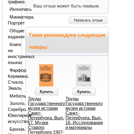
графика
Ваш отзыв может быть первым.
Иконопись
Миниатюра.
Написать отзыв
Портрет
Общие
Также рекомендуем следующие
издания
Книги
товары:
на
иностранных
языках
Фарфор.
Керамика.
Стекло.
Эмаль
Купить
Купить
Мебель
Труды
Труды
Государственного
Государственного
Золото.
музея истории
музея истории
Серебро.
Санкт-
Санкт-
Ювелирное
Петербурга. Вып.
Петербурга. Вып.
искусство
17. Музеи
16. Исследования
Старого
и материалы
Бронза.
Петербурга 1907-