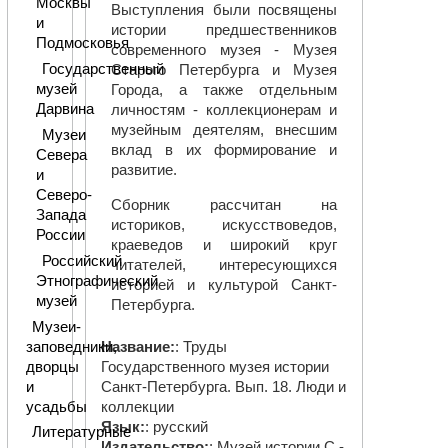
Москвы
Выступления были посвящены
и
истории предшественников
Подмосковья
современного музея - Музея
Государственный
Старого Петербурга и Музея
музей
Города, а также отдельным
Дарвина
личностям - коллекционерам и
музейным деятелям, внесшим
Музеи
вклад в их формирование и
Севера
развитие.
и
Северо-
Сборник рассчитан на
Запада
историков, искусствоведов,
России
краеведов и широкий круг
Российский
читателей, интересующихся
Этнографический
историей и культурой Санкт-
музей
Петербурга.
Музеи-
заповедники,
Название:
: Труды
дворцы
Государственного музея истории
и
Санкт-Петербурга. Вып. 18. Люди и
усадьбы
коллекции
Язык:
: русский
Литературные
Издательство:
: Музей истории С.-