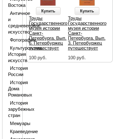
Востока
Купить
Купить
Античное
Труды
Труды
и
Государственного
Государственного
средневековое
музея истории
музея истории
искусство
Санкт-
Санкт-
Петербурга. Вып.
Петербурга. Вып.
Фотография
6. Петербуржец
3. Петербуржец
Культурология.
путешествует
путешествует
История
100 руб.
100 руб.
искусств
История
России
История
Дома
Романовых
История
зарубежных
стран
Мемуары
Краеведение