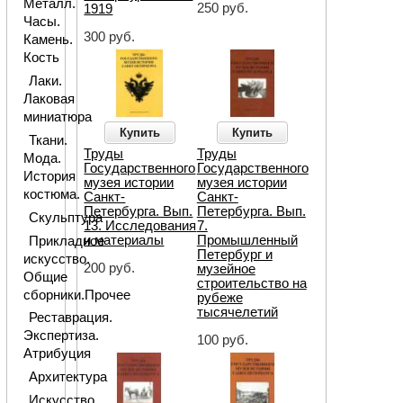
Металл.
250 руб.
1919
Часы.
300 руб.
Камень.
Кость
Лаки.
Лаковая
миниатюра
Купить
Купить
Ткани.
Труды
Труды
Мода.
Государственного
Государственного
История
музея истории
музея истории
костюма.
Санкт-
Санкт-
Петербурга. Вып.
Петербурга. Вып.
Скульптура
13. Исследования
7.
и материалы
Промышленный
Прикладное
Петербург и
искусство.
200 руб.
музейное
Общие
строительство на
сборники.Прочее
рубеже
тысячелетий
Реставрация.
Экспертиза.
100 руб.
Атрибуция
Архитектура
Искусство