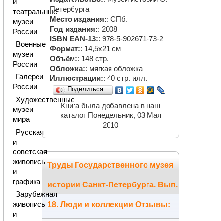
и
Петербурга
театральные
Место издания:
: СПб.
музеи
Год издания:
: 2008
России
ISBN EAN-13:
: 978-5-902671-73-2
Военные
Формат:
: 14,5х21 см
музеи
Объём:
: 148 стр.
России
Обложка:
: мягкая обложка
Галереи
Иллюстрации:
: 40 стр. илл.
России
Поделиться…
Художественные
Книга была добавлена в наш
музеи
каталог Понедельник, 03 Мая
мира
2010
Русская
и
советская
живопись
Труды Государственного музея
и
графика
истории Санкт-Петербурга. Вып.
Зарубежная
живопись
18. Люди и коллекции Отзывы:
и