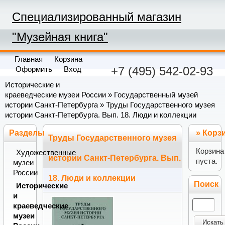
Специализированный магазин
"Музейная книга"
Главная
Корзина
+7 (495) 542-02-93
Оформить
Вход
Исторические и
краеведческие музеи России
»
Государственный музей
истории Санкт-Петербурга
» Труды Государственного музея
истории Санкт-Петербурга. Вып. 18. Люди и коллекции
Разделы
»
Корз
Труды Государственного музея
Корзина
Художественные
истории Санкт-Петербурга. Вып.
пуста.
музеи
России
18. Люди и коллекции
Поиск
Исторические
и
краеведческие
музеи
Искать