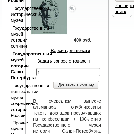
России
Расшире
Государственный
поиск
Исторический
музей
Государственный
музей
истории
400 руб.
религии
Версия для печати
Государственный
музей
Задать вопрос о товаре
истории
Санкт-
Петербурга
Добавить в корзину
Государственный
центральный
музей
В очередном выпуске
современной
альманаха опубликованы
истории
тексты докладов прозвучавших
России
на конференции к 100-летию
Прочие
Государственного музея
музеи
истории Санкт-Петербурга.